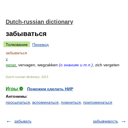
Dutch-russian dictionary
забываться
Толкование
Перевод
забываться
v
gener.
vervagen, wegzakken
(о знаниях и т.п.)
, zich vergeten
Dutch-russian dictionary
.
2013
.
Игры ⚽
Поможем сделать НИР
Антонимы
:
просыпаться
,
вспоминаться
,
помниться
,
припоминаться
забывать
забывчивость