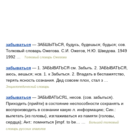
забываться
— ЗАБШЫТЬСЯ, будусь, будешься; будься; сов.
Толковый словарь Ожегова. С.И. Ожегов, Н.Ю. Шведова. 1949
1992 …
Толковый словарь Ожегова
забываться
— 1. ЗАБЫВАТЬСЯ см. Забыть. 2. ЗАБЫВАТЬСЯ,
аюсь, аешься; нсв. 1. к Забыться. 2. Впадать в беспамятство,
терять ясность сознания. Дед совсем плох, стал з …
Энциклопедический словарь
забываться
— ЗАБЫВАТЬСЯ1, несов. (сов. забыться).
Приходить (прийти) в состояние неспособности сохранять и
воспроизводить в сознании какую л. информацию; Син.:
вылетать (из головы), изглаживаться из памяти (головы,
сердца); Ант.: помниться [impf. to be… …
Большой толковый
словарь русских глаголов