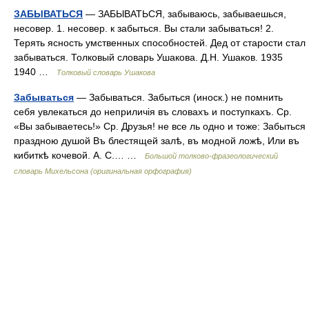
ЗАБЫВАТЬСЯ
— ЗАБЫВАТЬСЯ, забываюсь, забываешься,
несовер. 1. несовер. к забыться. Вы стали забываться! 2.
Терять ясность умственных способностей. Дед от старости стал
забываться. Толковый словарь Ушакова. Д.Н. Ушаков. 1935
1940 …
Толковый словарь Ушакова
Забываться
— Забываться. Забыться (иноск.) не помнить
себя увлекаться до неприличія въ словахъ и поступкахъ. Ср.
«Вы забываетесь!» Ср. Друзья! не все ль одно и тоже: Забыться
праздною душой Въ блестящей залѣ, въ модной ложѣ, Или въ
кибиткѣ кочевой. А. С.… …
Большой толково-фразеологический
словарь Михельсона (оригинальная орфография)