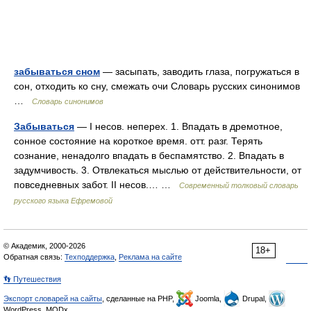
забываться сном
— засыпать, заводить глаза, погружаться в
сон, отходить ко сну, смежать очи Словарь русских синонимов
…
Словарь синонимов
Забываться
— I несов. неперех. 1. Впадать в дремотное,
сонное состояние на короткое время. отт. разг. Терять
сознание, ненадолго впадать в беспамятство. 2. Впадать в
задумчивость. 3. Отвлекаться мыслью от действительности, от
повседневных забот. II несов.… …
Современный толковый словарь
русского языка Ефремовой
© Академик, 2000-2026
18+
Обратная связь:
Техподдержка
,
Реклама на сайте
👣 Путешествия
Экспорт словарей на сайты
, сделанные на PHP,
Joomla,
Drupal,
WordPress, MODx.